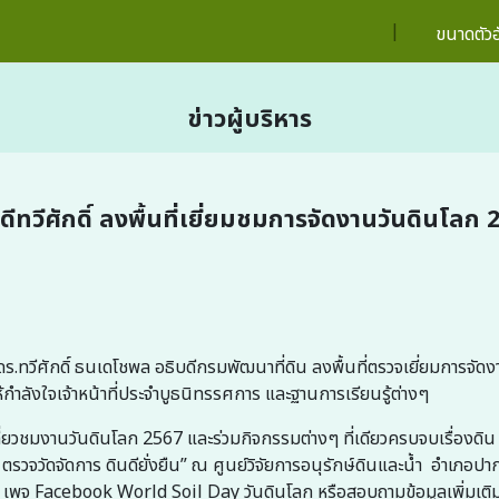
|
ขนาดตัว
ข่าวผู้บริหาร
ดีทวีศักดิ์ ลงพื้นที่เยี่ยมชมการจัดงานวันดินโลก
ทวีศักดิ์ ธนเดโชพล อธิบดีกรมพัฒนาที่ดิน ลงพื้นที่ตรวจเยี่ยมการจัดง
้กำลังใจเจ้าหน้าที่ประจำบูธนิทรรศการ และฐานการเรียนรู้ต่างๆ
มงานวันดินโลก 2567 และร่วมกิจกรรมต่างๆ ที่เดียวครบจบเรื่องดิน ใน
วจวัดจัดการ ดินดียั่งยืน” ณ ศูนย์วิจัยการอนุรักษ์ดินและน้ำ อำเภอป
 เพจ Facebook World Soil Day วันดินโลก หรือสอบถามข้อมูลเพิ่มเติมไ