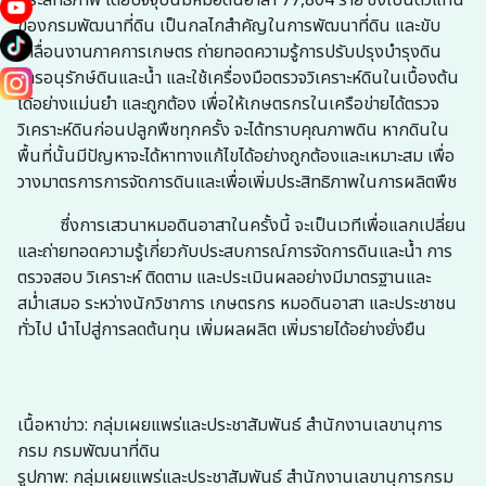
ประสิทธิภาพ โดยปัจจุบันมีหมอดินอาสา 77,804 ราย ซึ่งเป็นตัวแทน
ของกรมพัฒนาที่ดิน เป็นกลไกสำคัญในการพัฒนาที่ดิน และขับ
เคลื่อนงานภาคการเกษตร ถ่ายทอดความรู้การปรับปรุงบำรุงดิน
การอนุรักษ์ดินและน้ำ และใช้เครื่องมือตรวจวิเคราะห์ดินในเบื้องต้น
ได้อย่างแม่นยำ และถูกต้อง เพื่อให้เกษตรกรในเครือข่ายได้ตรวจ
วิเคราะห์ดินก่อนปลูกพืชทุกครั้ง จะได้ทราบคุณภาพดิน หากดินใน
พื้นที่นั้นมีปัญหาจะได้หาทางแก้ไขได้อย่างถูกต้องและเหมาะสม เพื่อ
วางมาตรการการจัดการดินและเพื่อเพิ่มประสิทธิภาพในการผลิตพืช
ซึ่งการเสวนาหมอดินอาสาในครั้งนี้ จะเป็นเวทีเพื่อแลกเปลี่ยน
และถ่ายทอดความรู้เกี่ยวกับประสบการณ์การจัดการดินและน้ำ การ
ตรวจสอบ วิเคราะห์ ติดตาม และประเมินผลอย่างมีมาตรฐานและ
สม่ำเสมอ ระหว่างนักวิชาการ เกษตรกร หมอดินอาสา และประชาชน
ทั่วไป นำไปสู่การลดต้นทุน เพิ่มผลผลิต เพิ่มรายได้อย่างยั่งยืน
เนื้อหาข่าว: กลุ่มเผยแพร่และประชาสัมพันธ์ สำนักงานเลขานุการ
กรม กรมพัฒนาที่ดิน
รูปภาพ: กลุ่มเผยแพร่และประชาสัมพันธ์ สำนักงานเลขานุการกรม