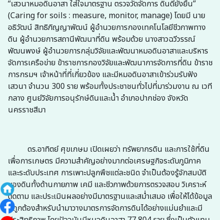
“เสวนาหมอดินอาสา ใส่ใจมาตรฐาน ตรวจวัดจัดการ ดินดียั่งยืน”
(Caring for soils : measure, monitor, manage) โดยมี นาย
อธิวัฒน์ สิทธิภิญญาพัฒน์ ผู้อำนวยการกองเทคโนโลยีชีวภาพทาง
ดิน ผู้อำนวยการสถานีพัฒนาที่ดิน พร้อมด้วย นางสาวฉวีวรรณ์
พัฒนพงษ์ ผู้อำนวยการกลุ่มวิจัยและพัฒนาหมอดินอาสาและบริหาร
จัดการเครือข่าย ข้าราชการกองวิจัยและพัฒนาการจัดการที่ดิน ข้าราช
การกรมฯ เจ้าหน้าที่ที่เกี่ยวข้อง และมีหมอดินอาสาเข้าร่วมรับฟัง
เสวนา จำนวน 300 ราย พร้อมทั้งประชาชนทั่วไปที่มาร่วมงาน ณ เวที
กลาง ศูนย์วิจัยการอนุรักษ์ดินและน้ำ อำเภอปากช่อง จังหวัด
นครราชสีมา
ดร.อาทิตย์ ศุขเกษม เปิดเผยว่า ทรัพยากรดิน และการใช้ที่ดิน
เพื่อการเกษตร มีความสำคัญอย่างมากต่อเศรษฐกิจระดับภูมิภาค
และระดับประเทศ การเพาะปลูกพืชแต่ละชนิด จำเป็นต้องรู้จักสมบัติ
ของดินทั้งด้านกายภาพ เคมี และชีวภาพด้วยการตรวจสอบ วิเคราะห์
ติดตาม และประเมินผลอย่างมีมาตรฐานและสม่ำเสมอ เพื่อให้ได้ข้อมูล
ที่ถูกต้องสำหรับนำมาวางมาตรการจัดการดินได้อย่างแม่นยำและมี